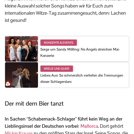
kleine Auswahl solcher Songs haben wir für Euch zum
internationalen Witze-Tag zusammengesucht, denn: Lachen
ist gesund!
KONZERTE & EVENTS
Sorge um Sandy Mölling: No Angels streichen Mai-
Konzerte
KREUZ UND QUER
Liebes-Aus: So schmerzlich verliefen die Trennungen
dieser Schlagerstars
Der mit dem Bier tanzt
In Sachen “Schabernack-Schlager” führt kein Weg an der
Lieblingsinsel der Deutschen vorbei:
Mallorca
.
Dort gehört
Mickie Krause
zu den größten Stars der Insel. Seine Songs, die