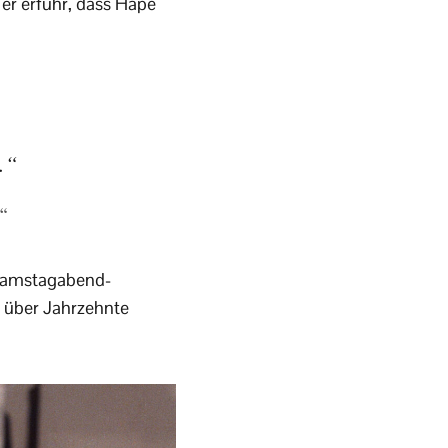
 er erfuhr, dass Hape
.“
d“
n Samstagabend-
 über Jahrzehnte