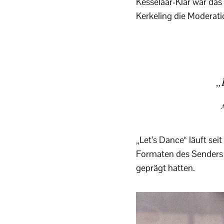
Kesselaar-Klar war das 
Kerkeling die Moderati
„
A
„Let’s Dance“ läuft se
Formaten des Senders 
geprägt hatten.