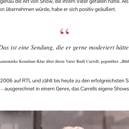
genau die Art von Show, die ihrem Vater gefallen hätte. Als
on übernehmen würde, habe er sich positiv geäußert.
Das ist eine Sendung, die er gerne moderiert hätte
nnemieke Kesselaar-Klar über ihren Vater Rudi Carrell, gegenüber „Bil
it 2006 auf RTL und zählt bis heute zu den erfolgreichste
– ausgerechnet in einem Genre, das Carrells eigene Shows