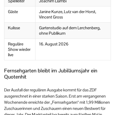
Spielleiter
Joachim Llambi
Gäste
Janine Kunze, Lutz van der Horst,
Vincent Gross
Kulisse
Gartenstudio auf dem Lerchenberg,
ohne Publikum
Reguläre
16. August 2026
Show wieder
live
Fernsehgarten bleibt im Jubiläumsjahr ein
Quotenhit
Der Ausfall der regulären Ausgabe kommt für das ZDF
ausgerechnet in einer starken Saison. Erst am vergangenen
Wochenende erreichte der „Fernsehgarten“ mit 1,99 Millionen
Zuschauerinnen und Zuschauern einen neuen Bestwert für
dieses Jahr. Der Marktanteil lag bereits zum fünften Mal in