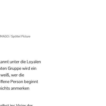
MAGO / Spöttel Picture
kannt unter die Loyalen
mten Gruppe wird ein
 weiß, wer die
offene Person beginnt
r nichts anmerken
bst ins Visier der