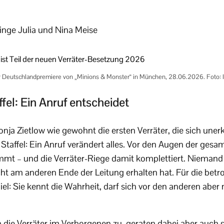
linge Julia und Nina Meise
 Deutschlandpremiere von „Minions & Monster“ in München, 28.06.2026. Foto: I
ffel: Ein Anruf entscheidet
ja Zietlow wie gewohnt die ersten Verräter, die sich uner
 Staffel: Ein Anruf verändert alles. Vor den Augen der gesa
immt – und die Verräter-Riege damit komplettiert. Niemand
t am anderen Ende der Leitung erhalten hat. Für die betr
iel: Sie kennt die Wahrheit, darf sich vor den anderen abe
die Verräter im Verborgenen zu, geraten dabei aber auch sel