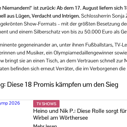
ue Niemandem!“ ist zurück: Ab dem 17. August liefern sich
ll aus Lügen, Verdacht und Intrigen.
Schlossherrin Sonja Z
reisgekrönten Show-Formats – mit der größten Besetzung d
ent und einem Silberschatz von bis zu 50.000 Euro als Ge
minente gegeneinander an, unter ihnen Fußballstars, TV-L
erinnen und Musiker, ein Olympiamedaillengewinner sowie 
ow bringt sie an einen Tisch, an dem Vertrauen schnell zur
ten befinden sich erneut Verräter, die im Verborgenen die
g: Diese 18 Promis kämpfen um den Sieg
TV SHOWS
Heino und Nik P.: Diese Rolle sorgt für
Wirbel am Wörthersee
Mehr lesen