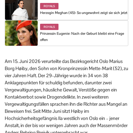
ROYALS
Herzogin Meghan (45): So ungewohnt zeigt sie sich jetzt
ROYALS
Prinzessin Eugenie: Nach der Geburt bleibt eine Frage
offen
Am 15. Juni 2026 verurteilte das Bezirksgericht Oslo Marius
Borg Høiby, den Sohn von Kronprinzessin Mette-Marit (52), zu
vier Jahren Haft. Der 29-Jährige wurde in 34 von 38
Anklagepunkten für schuldig befunden, darunter zwei
Vergewaltigungen, häusliche Gewalt, Verstöße gegen ein
Kontaktverbot sowie Drogendelikte. In zwei weiteren
Vergewaltigungsfällen sprachen ihn die Richter aus Mangel an
Beweisen frei. Seit Mitte Juni sitzt Høiby im
Hochsicherheitsgefängnis Ila westlich von Oslo ein – jener
Anstalt, in der bis vor wenigen Jahren auch der Massenmörder
Anders Behring Breivik untergebracht war.