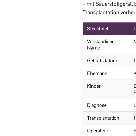
– mit Sauerstoffgerät.
Transplantation vorber
Steckbrief
D
Vollständiger
M
Name
Geburtsdatum
1
Ehemann
K
Kinder
E
B
Diagnose
L
Transplantation
1
Operateur
P