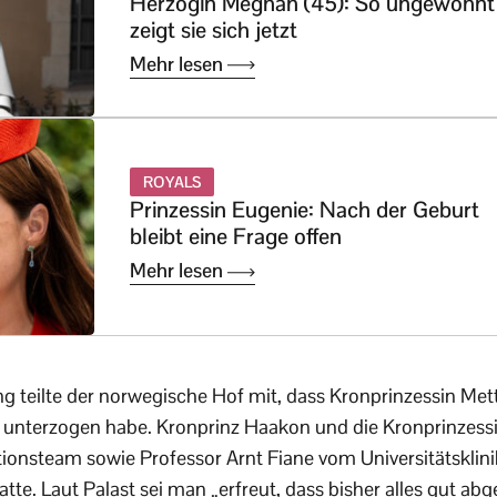
Herzogin Meghan (45): So ungewohnt
zeigt sie sich jetzt
Mehr lesen
ROYALS
Prinzessin Eugenie: Nach der Geburt
bleibt eine Frage offen
Mehr lesen
ng teilte der norwegische Hof mit, dass Kronprinzessin Mett
 unterzogen habe. Kronprinz Haakon und die Kronprinzes
ionsteam sowie Professor Arnt Fiane vom Universitätsklin
atte. Laut Palast sei man „erfreut, dass bisher alles gut abge