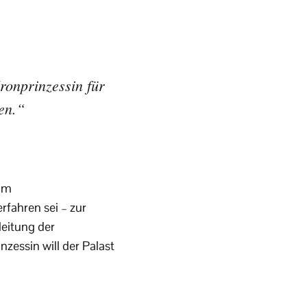
Kronprinzessin für
en.“
 am
rfahren sei – zur
eitung der
zessin will der Palast