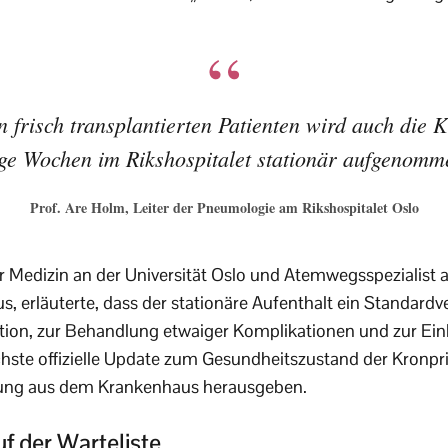
 frisch transplantierten Patienten wird auch die 
ige Wochen im Rikshospitalet stationär aufgenomm
Prof. Are Holm, Leiter der Pneumologie am Rikshospitalet Oslo
r Medizin an der Universität Oslo und Atemwegsspezialist
, erläuterte, dass der stationäre Aufenthalt ein Standardve
ion, zur Behandlung etwaiger Komplikationen und zur Einl
chste offizielle Update zum Gesundheitszustand der Kronprin
ssung aus dem Krankenhaus herausgeben.
f der Warteliste