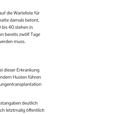
uf die Warteliste für
hatte damals betont,
 bis 40 stehen in
on bereits zwölf Tage
 werden muss.
Bei dieser Erkrankung
tendem Husten führen
 Lungentransplantation
astangaben deutlich
h letztmalig öffentlich