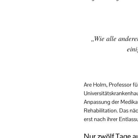
„Wie alle anderen
ein
Are Holm, Professor fü
Universitätskrankenhaus
Anpassung der Medikat
Rehabilitation. Das nä
erst nach ihrer Entla
Nur zwölf Tage au