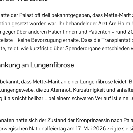
tte der Palast offiziell bekanntgegeben, dass Mette-Marit a
tion gesetzt worden war. Ihr behandelnder Arzt Are Holm 
n gegenüber anderen Patientinnen und Patienten – rund 20
liste – keine Bevorzugung erhalte. Dass die Transplantati
nte, zeigt, wie kurzfristig über Spenderorgane entschieden
ankung an Lungenfibrose
h bekannt, dass Mette-Marit an einer Lungenfibrose leidet. 
 Lungengewebe, die zu Atemnot, Kurzatmigkeit und anhal
ilt als nicht heilbar – bei einem schweren Verlauf ist eine
naten hatte sich der Zustand der Kronprinzessin nach Pal
orwegischen Nationalfeiertag am 17. Mai 2026 zeigte sie sic