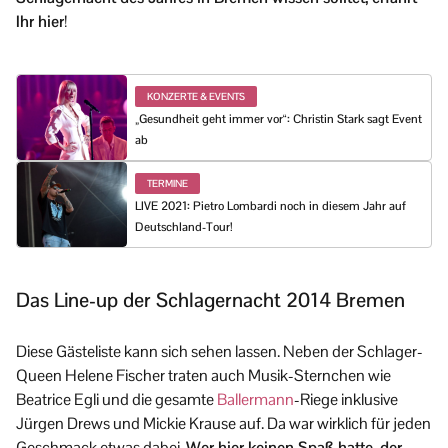
Ihr hier
!
KONZERTE & EVENTS
„Gesundheit geht immer vor“: Christin Stark sagt Event
ab
TERMINE
LIVE 2021: Pietro Lombardi noch in diesem Jahr auf
Deutschland-Tour!
Das Line-up der Schlagernacht 2014 Bremen
Diese Gästeliste kann sich sehen lassen. Neben der Schlager-
Queen Helene Fischer traten auch Musik-Sternchen wie
Beatrice Egli und die gesamte
Ballermann
-Riege inklusive
Jürgen Drews und Mickie Krause auf. Da war wirklich für jeden
Geschmack etwas dabei.
Wer hier keinen Spaß hatte, der