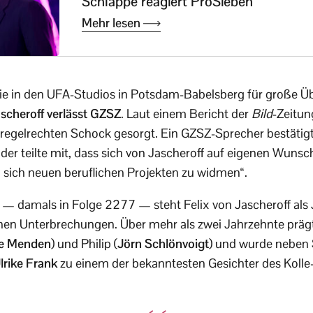
Schlappe reagiert ProSieben
Mehr lesen
 die in den UFA-Studios in Potsdam-Babelsberg für große 
ascheroff verlässt GZSZ
. Laut einem Bericht der
Bild
-Zeitun
r regelrechten Schock gesorgt. Ein GZSZ-Sprecher bestätig
er teilte mit, dass sich von Jascheroff auf eigenen Wunsc
 sich neuen beruflichen Projekten zu widmen“.
— damals in Folge 2277 — steht Felix von Jascheroff al
nen Unterbrechungen. Über mehr als zwei Jahrzehnte prägte
e Menden
) und Philip (
Jörn Schlönvoigt
) und wurde neben
lrike Frank
zu einem der bekanntesten Gesichter des Kolle-