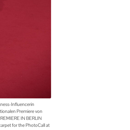
ess-Influencerin
tionalen Premiere von
 PREMIERE IN BERLIN
carpet for the PhotoCall at