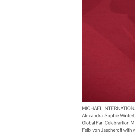
MICHAEL INTERNATIONALE 
Alexandra-Sophie Winterb
Global Fan Celebrartio
Felix von Jascheroff with w