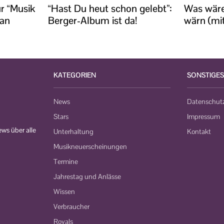
r “Musik
“Hast Du heut schon gelebt”:
Was wäre
san
Berger-Album ist da!
wärn (mit
KATEGORIEN
SONSTIGES
News
Datenschut
Stars
Impressum
ws über alle
Unterhaltung
Kontakt
Musikneuerscheinungen
Termine
Jahrestag und Anlässe
Wissen
Verbraucher
Royals