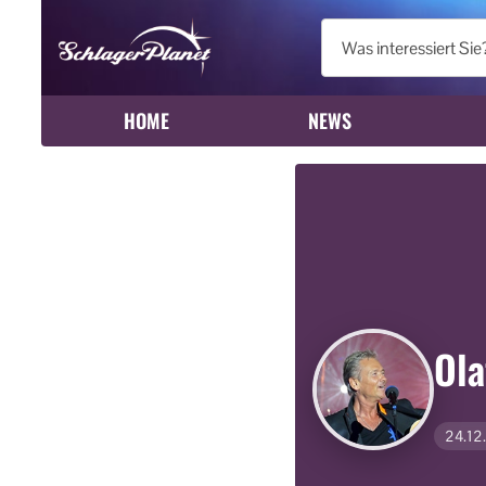
HOME
NEWS
Ola
24.12