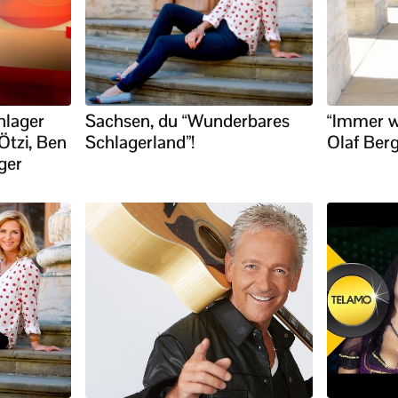
hlager
Sachsen, du “Wunderbares
“Immer w
Ötzi, Ben
Schlagerland”!
Olaf Ber
ger