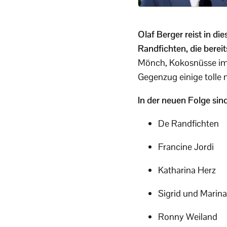
Olaf Berger reist in d
Randfichten, die berei
Mönch, Kokosnüsse im
Gegenzug einige tolle
In der neuen Folge sind
De Randfichten
Francine Jordi
Katharina Herz
Sigrid und Marina
Ronny Weiland