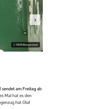
›
© MDR/Bergerstark
Olaf Berger in “Mit Volldampf und M
 sendet am Freitag ab
es Mal hat es den
Gegenzug hat Olaf