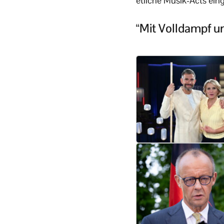
etliche Musik-Acts ein
“Mit Volldampf un