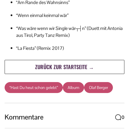
“Am Rande des Wahnsinns”
“Wenn einmal keinmal wär”
“Was wäre wenn wir Single wär┬┤n” (Duett mit Antonia
aus Tirol, Party Tanz Remix)
“La Fiesta” (Remix 2017)
ZURÜCK ZUR STARTSEITE →
“Hast Du heut schon gelebt”
Album
Olaf Berger
Kommentare
0