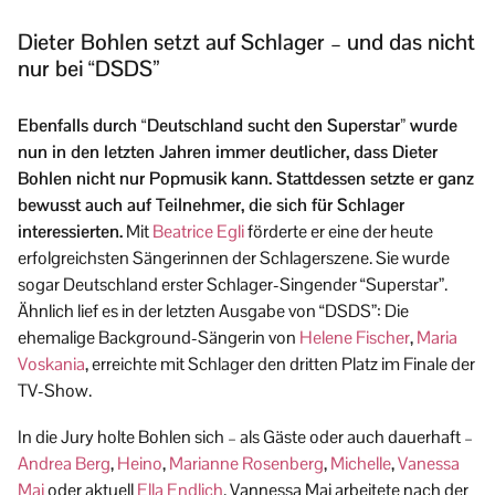
Dieter Bohlen setzt auf Schlager – und das nicht
nur bei “DSDS”
Ebenfalls durch “Deutschland sucht den Superstar” wurde
nun in den letzten Jahren immer deutlicher, dass Dieter
Bohlen nicht nur Popmusik kann. Stattdessen setzte er ganz
bewusst auch auf Teilnehmer, die sich für Schlager
interessierten.
Mit
Beatrice Egli
förderte er eine der heute
erfolgreichsten Sängerinnen der Schlagerszene. Sie wurde
sogar Deutschland erster Schlager-Singender “Superstar”.
Ähnlich lief es in der letzten Ausgabe von “DSDS”: Die
ehemalige Background-Sängerin von
Helene Fischer
,
Maria
Voskania
, erreichte mit Schlager den dritten Platz im Finale der
TV-Show.
In die Jury holte Bohlen sich – als Gäste oder auch dauerhaft –
Andrea Berg
,
Heino
,
Marianne Rosenberg
,
Michelle
,
Vanessa
Mai
oder aktuell
Ella Endlich
. Vannessa Mai arbeitete nach der