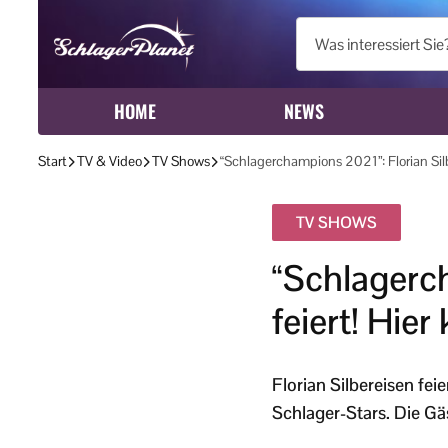
HOME
NEWS
Start
TV & Video
TV Shows
“Schlagerchampions 2021”: Florian Silb
TV SHOWS
“Schlagerch
feiert! Hie
Florian Silbereisen fe
Schlager-Stars. Die Gäs