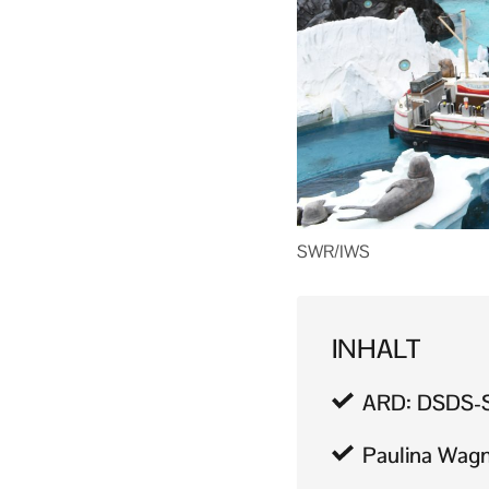
SWR/IWS
INHALT
ARD: DSDS-St
Paulina Wagn