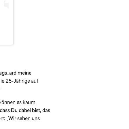
ags_ard meine
die 25-Jährige auf
“
d können es kaum
ass Du dabei bist, das
rt:
„Wir sehen uns