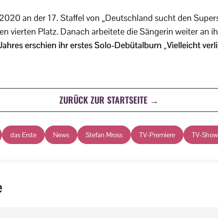
20 an der 17. Staffel von „Deutschland sucht den Supersta
n vierten Platz. Danach arbeitete die Sängerin weiter an ih
hres erschien ihr erstes Solo-Debütalbum „Vielleicht verli
ZURÜCK ZUR STARTSEITE →
das Erste
News
Stefan Mross
TV-Premiere
TV-Show
e