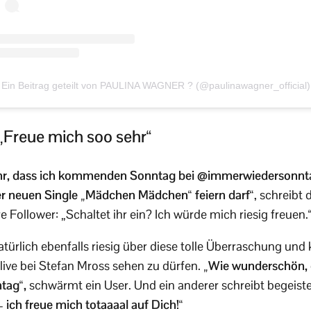
Ein Beitrag geteilt von PAULINA WAGNER ? (@paulinawagner_official)
„Freue mich soo sehr“
sehr, dass ich kommenden Sonntag bei @immerwiedersonnt
er neuen Single „Mädchen Mädchen“
feiern darf“
, schreibt 
e Follower: „Schaltet ihr ein? Ich würde mich riesig freuen.
natürlich ebenfalls riesig über diese tolle Überraschung un
 live bei Stefan Mross sehen zu dürfen.
„Wie wunderschön, d
tag“,
schwärmt ein User. Und ein anderer schreibt begeiste
– ich freue mich totaaaal auf Dich!“