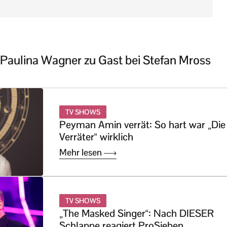
aulina Wagner zu Gast bei Stefan Mross
TV SHOWS
Peyman Amin verrät: So hart war „Die
Verräter“ wirklich
Mehr lesen
TV SHOWS
„The Masked Singer“: Nach DIESER
Schlappe reagiert ProSieben