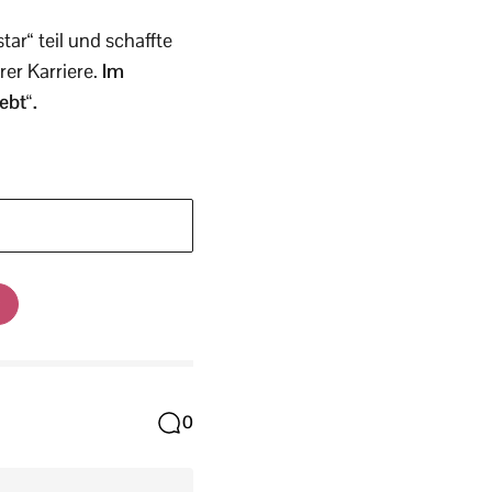
r“ teil und schaffte
rer Karriere.
Im
ebt“.
0