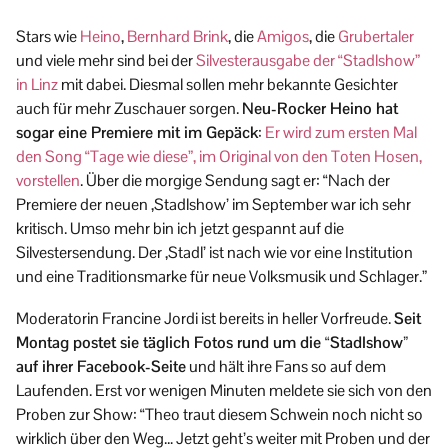
Stars wie
Heino
,
Bernhard Brink
, die
Amigos
, die
Grubertaler
und viele mehr sind bei der
Silvesterausgabe der “Stadlshow”
in Linz
mit dabei. Diesmal sollen mehr bekannte Gesichter
auch für mehr Zuschauer sorgen.
Neu-Rocker Heino hat
sogar eine Premiere mit im Gepäck
:
Er wird zum ersten Mal
den Song “Tage wie diese”, im Original von den Toten Hosen,
vorstellen
. Über die morgige Sendung sagt er: “Nach der
Premiere der neuen ,Stadlshow’ im September war ich sehr
kritisch. Umso mehr bin ich jetzt gespannt auf die
Silvestersendung. Der ,Stadl’ ist nach wie vor eine Institution
und eine Traditionsmarke für neue Volksmusik und Schlager.”
Moderatorin Francine Jordi ist bereits in heller Vorfreude.
Seit
Montag postet sie täglich Fotos rund um die “Stadlshow”
auf ihrer Facebook-Seite
und hält ihre Fans so auf dem
Laufenden. Erst vor wenigen Minuten meldete sie sich von den
Proben zur Show: “Theo traut diesem Schwein noch nicht so
wirklich über den Weg… Jetzt geht’s weiter mit Proben und der