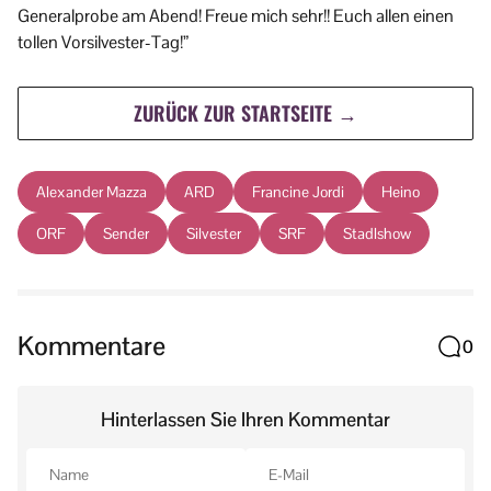
Generalprobe am Abend! Freue mich sehr!! Euch allen einen
tollen Vorsilvester-Tag!”
ZURÜCK ZUR STARTSEITE →
Alexander Mazza
ARD
Francine Jordi
Heino
ORF
Sender
Silvester
SRF
Stadlshow
Kommentare
0
Hinterlassen Sie Ihren Kommentar