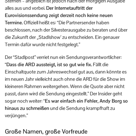
Sternen – angeblich ist jedoch nach der morgigen Ausgabe
alles aus und vorbei.
Der Internetauftritt der
Eurovisionssendung zeigt derzeit noch keine neuen
Termine.
Offiziell heißt es: “Die Partnersender haben
beschlossen, nach der Silvesterausgabe zu beraten und über
die Zukunft der „Stadlshow’ zu entscheiden. Ein genauer
Termin dafür wurde nicht festgelegt.”
Der “Stadlpost” verriet nun ein Sendungsverantwortlicher:
“
Dass die ARD aussteigt, ist so gut wie fix.
Fällt die
Einschaltquote zum Jahreswechsel gut aus, dann könnte es
im neuen Jahr vielleicht auch ohne die ARD für die Show im
kleineren Rahmen weitergehen. Wenn die Quote aber nicht
passt, dann wird die Sendung eingestellt.” Der Insider geht
sogar noch weiter: “
Es war einfach ein Fehler, Andy Borg so
hinaus zu schmeißen
und die Sendung krampfhaft zu
verjüngen.”
Große Namen, große Vorfreude