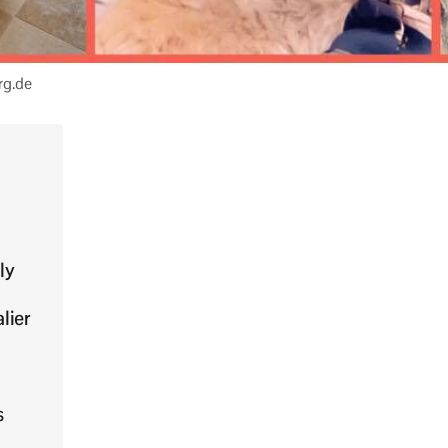
rg.de
ly
lier
s