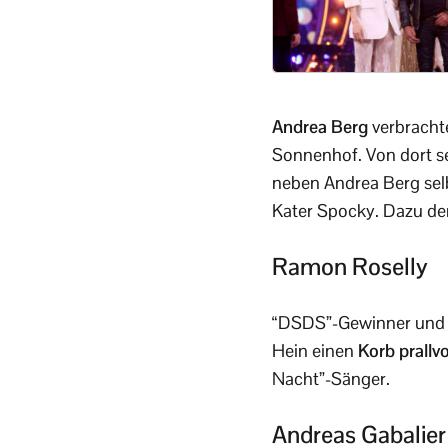
Andrea Berg
verbrachte
Sonnenhof. Von dort se
neben Andrea Berg selb
Kater Spocky. Dazu der
Ramon Roselly
“DSDS”-Gewinner und 
Hein einen
Korb prallv
Nacht”-Sänger.
Andreas Gabalier