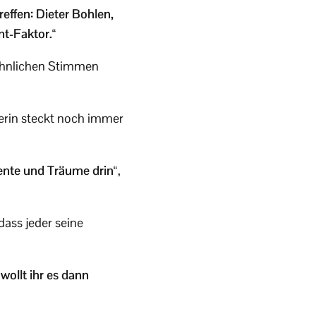
reffen: Dieter Bohlen,
nt-Faktor.“
öhnlichen Stimmen
gerin steckt noch immer
mente und Träume drin“
,
dass jeder seine
wollt ihr es dann