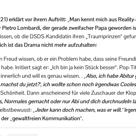
 (21) erklärt vor ihrem Auftritt: „Man kennt mich aus Realit
Pietro Lombardi, der gerade zweifacher Papa geworden ist
 wissen, ob die DSDS-Kandidatin ihren „Traumprinzen“ gef
lich ist das Drama nicht mehr aufzuhalten:
m Freud wissen, ob er ein Problem habe, dass seine Freund
be. Irritiert sagt er: „Ich bin ja kein Stück besser“. Pop-T
nnerlich und will es genau wissen. .
„Also, ich habe Abitu
 machst du jetzt?‘, ich wollte schon noch irgendwas Cool
e Schönheit. Dann anscheinend für viele Zuschauer der Klo
s, Normales gemacht oder nur Abi und dich durchnudeln l
 selbstbewusst:
„Jeder kann doch machen, was er will.“
Irge
b der „gewaltfreien Kommunikation“.