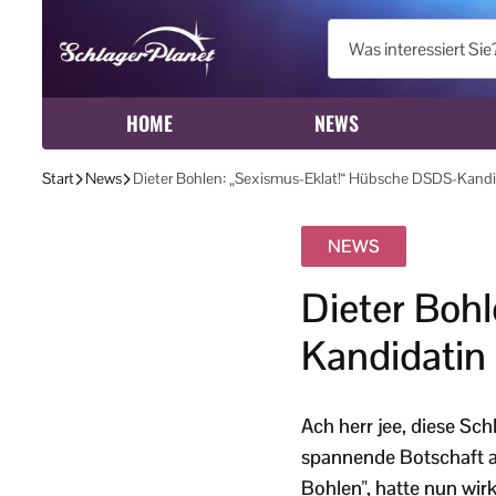
HOME
NEWS
Start
News
Dieter Bohlen: „Sexismus-Eklat!“ Hübsche DSDS-Kandid
NEWS
Dieter Boh
Kandidatin
Ach herr jee, diese Schl
spannende Botschaft au
Bohlen", hatte nun wirk