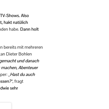
y-TV-Shows. Also
, hakt natülich
unden habe.
Dann holt
in bereits mit mehreren
itan Dieter Bohlen
r gemacht und danach
es machen, Abenteuer
pper:
„Hast du auch
assen?“
, fragt
ndwie sehr