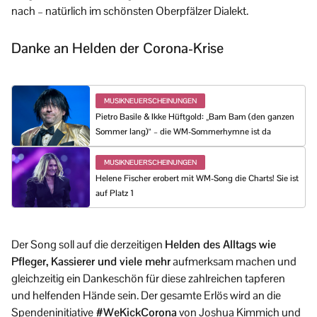
nach – natürlich im schönsten Oberpfälzer Dialekt.
Danke an Helden der Corona-Krise
MUSIKNEUERSCHEINUNGEN
Pietro Basile & Ikke Hüftgold: „Bam Bam (den ganzen
Sommer lang)“ – die WM-Sommerhymne ist da
MUSIKNEUERSCHEINUNGEN
Helene Fischer erobert mit WM-Song die Charts! Sie ist
auf Platz 1
Der Song soll auf die derzeitigen
Helden des Alltags wie
Pfleger, Kassierer und viele mehr
aufmerksam machen und
gleichzeitig ein Dankeschön für diese zahlreichen tapferen
und helfenden Hände sein. Der gesamte Erlös wird an die
Spendeninitiative
#WeKickCorona
von Joshua Kimmich und