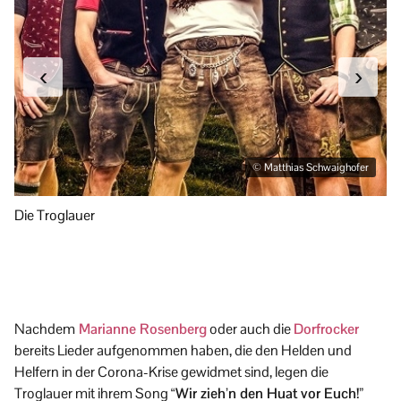
‹
›
© Matthias Schwaighofer
Die Troglauer
Di
Nachdem
Marianne Rosenberg
oder auch die
Dorfrocker
bereits Lieder aufgenommen haben, die den Helden und
Helfern in der Corona-Krise gewidmet sind, legen die
Troglauer mit ihrem Song
“Wir zieh’n den Huat vor Euch!”