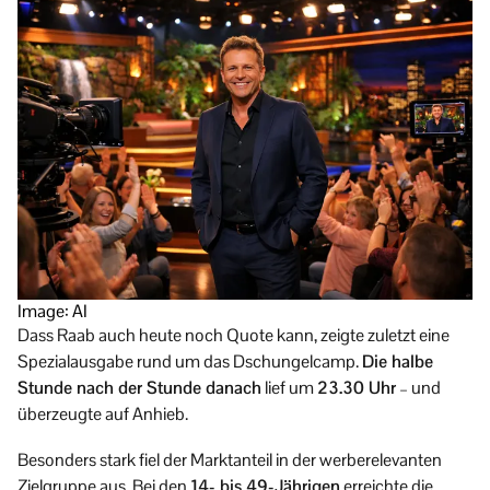
Image: AI
Dass Raab auch heute noch Quote kann, zeigte zuletzt eine
Spezialausgabe rund um das Dschungelcamp.
Die halbe
Stunde nach der Stunde danach
lief um
23.30 Uhr
– und
überzeugte auf Anhieb.
Besonders stark fiel der Marktanteil in der werberelevanten
Zielgruppe aus. Bei den
14- bis 49-Jährigen
erreichte die