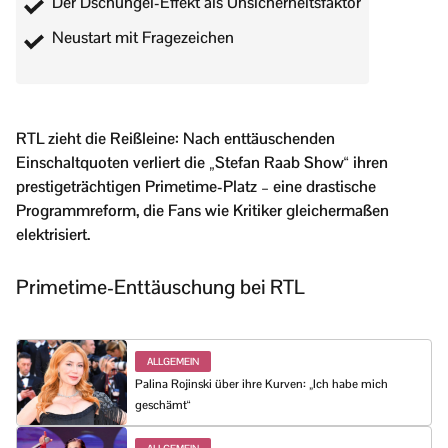
Der Dschungel-Effekt als Unsicherheitsfaktor
Neustart mit Fragezeichen
RTL zieht die Reißleine: Nach enttäuschenden
Einschaltquoten verliert die „Stefan Raab Show“ ihren
prestigeträchtigen Primetime-Platz – eine drastische
Programmreform, die Fans wie Kritiker gleichermaßen
elektrisiert.
Primetime-Enttäuschung bei RTL
ALLGEMEIN
Palina Rojinski über ihre Kurven: „Ich habe mich
geschämt“