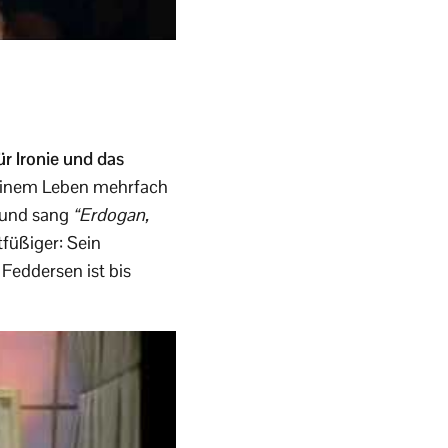
ür Ironie und das
seinem Leben mehrfach
e und sang
“Erdogan,
tfüßiger: Sein
Feddersen ist bis