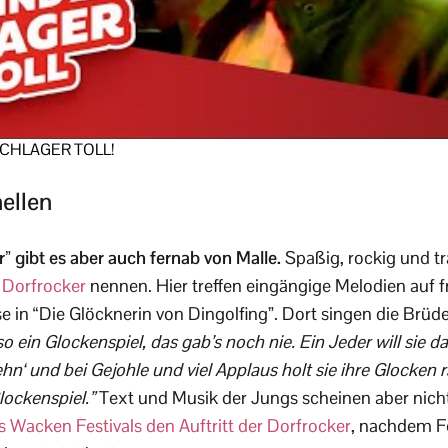
 SCHLAGER TOLL!
nellen
 gibt es aber auch fernab von Malle.
Spaßig, rockig und tr
i
Dorfrocker
nennen. Hier treffen eingängige Melodien auf f
e in “Die Glöcknerin von Dingolfing”. Dort singen die Brüd
so ein Glockenspiel, das gab’s noch nie. Ein Jeder will sie d
hn‘ und bei Gejohle und viel Applaus holt sie ihre Glocken r
lockenspiel.”
Text und Musik der Jungs scheinen aber nicht
s Wacken Festivals den Auftritt der Dorfrocker
, nachdem Fe