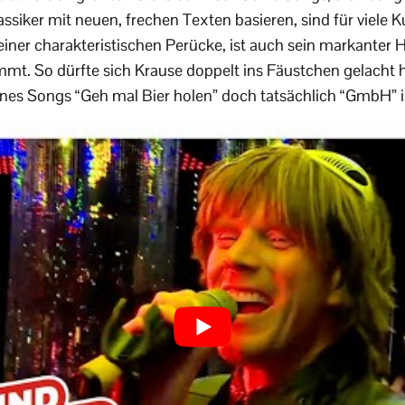
siker mit neuen, frechen Texten basieren, sind für viele K
ner charakteristischen Perücke, ist auch sein markanter 
t. So dürfte sich Krause doppelt ins Fäustchen gelacht h
nes Songs “Geh mal Bier holen” doch tatsächlich “GmbH” i