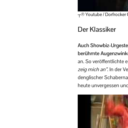
┬® Youtube / Dorfrocker O
Der Klassiker
Auch Showbiz-Urgest
berühmte Augenzwinke
an. So veröffentlichte
zeig mich an”
. In der 
denglischer Schabernac
heute unvergessen und