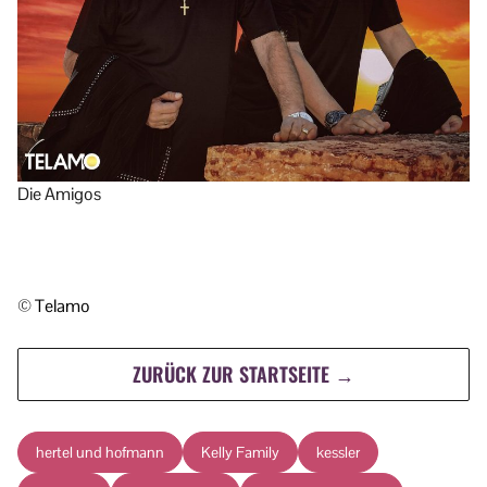
Die Amigos
© Telamo
ZURÜCK ZUR STARTSEITE →
hertel und hofmann
Kelly Family
kessler