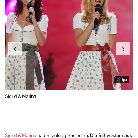
‹
›
© dpa
Sigrid & Marina
Si
Sigrid & Marina
haben vieles gemeinsam.
Die Schwestern aus