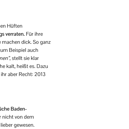
 den Hüften
s verraten.
Für ihre
ie machen dick. So ganz
 zum Beispiel auch
nnen”
, stellt sie klar
e kalt, heißt es. Dazu
 ihr aber Recht: 2013
üche Baden-
r nicht von dem
 lieber gewesen.