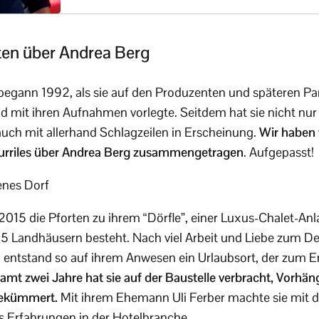
kten über Andrea Berg
 begann 1992, als sie auf den Produzenten und späteren 
 mit ihren Aufnahmen vorlegte. Seitdem hat sie nicht nur 
 auch mit allerhand Schlagzeilen in Erscheinung.
Wir haben 
urriles über Andrea Berg zusammengetragen
. Aufgepasst!
genes Dorf
2015 die Pforten zu ihrem “Dörfle”, einer Luxus-Chalet-An
5 Landhäusern besteht. Nach viel Arbeit und Liebe zum Detai
te, entstand so auf ihrem Anwesen ein Urlaubsort, der zum
amt zwei Jahre hat sie auf der Baustelle verbracht, Vorhä
gekümmert.
Mit ihrem Ehemann Uli Ferber machte sie mit
s Erfahrungen in der Hotelbranche.