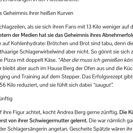
s Geheimnis ihrer heißen Kurven
lagzeilen, als sie sich ihren Fans mit 13 Kilo weniger auf
etern der Medien hat sie das Geheimnis ihres Abnehmerfolg
ie auf Kohlenhydrate: Brötchen und Brot sind tabu, denn d
thaarige Schlagerwirbelwind aber nicht. So gönnt sie sich
e Pizza mit doppelt Käse.
“Aber die muss ich genießen kö
 bleibt aber auch im Hause Berg der Ofen aus und die Küch
ing und Training auf dem Stepper. Das Erfolgsrezept gibt
56 Kilo reduziert, und sie fühlt sich dabei
“saugut”
.
ünftig
f ihre Figur achtet, kocht Andrea Berg gerne zünftig.
Die K
rst von ihrer Schwiegermutter gelernt.
Die war nämlich ga
er Schlagersängerin angetan. Gescheite Spätzle wären ihr