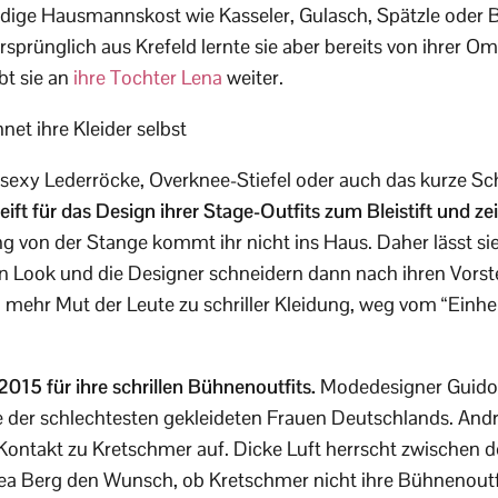
dige Hausmannskost wie Kasseler, Gulasch, Spätzle oder B
 Ursprünglich aus Krefeld lernte sie aber bereits von ihrer 
bt sie an
ihre Tochter Lena
weiter.
net ihre Kleider selbst
re sexy Lederröcke, Overknee-Stiefel oder auch das kurze Sc
ift für das Design ihrer Stage-Outfits zum Bleistift und zei
 von der Stange kommt ihr nicht ins Haus. Daher lässt sie
ren Look und die Designer schneidern dann nach ihren Vors
 mehr Mut der Leute zu schriller Kleidung, weg vom “Einhei
 2015 für ihre schrillen Bühnenoutfits.
Modedesigner Guido
ne der schlechtesten gekleideten Frauen Deutschlands. An
ntakt zu Kretschmer auf. Dicke Luft herrscht zwischen de
ea Berg den Wunsch, ob Kretschmer nicht ihre Bühnenoutf