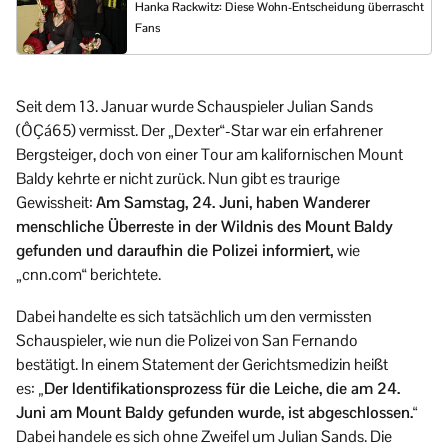
Hanka Rackwitz: Diese Wohn-Entscheidung überrascht
Fans
Seit dem 13. Januar wurde Schauspieler Julian Sands
(ÔÇá65) vermisst. Der „Dexter“-Star war ein erfahrener
Bergsteiger, doch von einer Tour am kalifornischen Mount
Baldy kehrte er nicht zurück. Nun gibt es traurige
Gewissheit:
Am Samstag, 24. Juni, haben Wanderer
menschliche Überreste in der Wildnis des Mount Baldy
gefunden und daraufhin die Polizei informiert,
wie
„cnn.com“ berichtete.
Dabei handelte es sich tatsächlich um den vermissten
Schauspieler, wie nun die Polizei von San Fernando
bestätigt. In einem Statement der Gerichtsmedizin heißt
es:
„Der Identifikationsprozess für die Leiche, die am 24.
Juni am Mount Baldy gefunden wurde, ist abgeschlossen.“
Dabei handele es sich ohne Zweifel um Julian Sands. Die