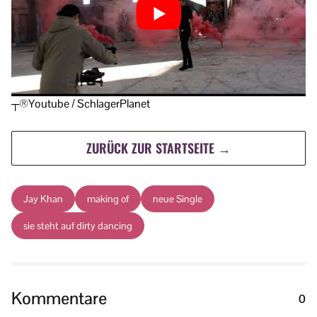
┬®Youtube / SchlagerPlanet
ZURÜCK ZUR STARTSEITE →
Jay Khan
making of
neue Single
sie steht auf dirty dancing
Kommentare
0