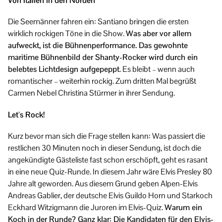
Von Italien in den Norden
Die Seemänner fahren ein: Santiano bringen die ersten
wirklich rockigen Töne in die Show.
Was aber vor allem
aufweckt, ist die Bühnenperformance. Das gewohnte
maritime Bühnenbild der Shanty-Rocker wird durch ein
belebtes Lichtdesign aufgepeppt
. Es bleibt – wenn auch
romantischer – weiterhin rockig. Zum dritten Mal begrüßt
Carmen Nebel Christina Stürmer in ihrer Sendung.
Let’s Rock!
Kurz bevor man sich die Frage stellen kann: Was passiert die
restlichen 30 Minuten noch in dieser Sendung, ist doch die
angekündigte Gästeliste fast schon erschöpft, geht es rasant
in eine neue Quiz-Runde. In diesem Jahr wäre Elvis Presley 80
Jahre alt geworden. Aus diesem Grund geben Alpen-Elvis
Andreas Gablier, der deutsche Elvis Guildo Horn und Starkoch
Eckhard Witzigmann die Juroren im Elvis-Quiz.
Warum ein
Koch in der Runde? Ganz klar: Die Kandidaten für den Elvis-