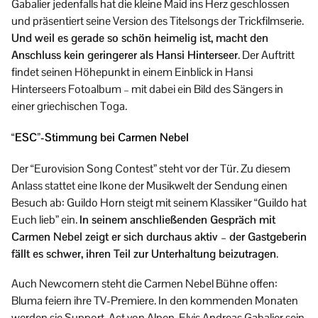
Gabalier jedenfalls hat die kleine Maid ins Herz geschlossen
und präsentiert seine Version des Titelsongs der Trickfilmserie.
Und weil es gerade so schön heimelig ist, macht den
Anschluss kein geringerer als Hansi Hinterseer
. Der Auftritt
findet seinen Höhepunkt in einem Einblick in Hansi
Hinterseers Fotoalbum – mit dabei ein Bild des Sängers in
einer griechischen Toga.
“ESC”-Stimmung bei Carmen Nebel
Der “Eurovision Song Contest” steht vor der Tür. Zu diesem
Anlass stattet eine Ikone der Musikwelt der Sendung einen
Besuch ab: Guildo Horn steigt mit seinem Klassiker “Guildo hat
Euch lieb” ein.
In seinem anschließenden Gespräch mit
Carmen Nebel zeigt er sich durchaus aktiv – der Gastgeberin
fällt es schwer, ihren Teil zur Unterhaltung beizutragen
.
Auch Newcomern steht die Carmen Nebel Bühne offen:
Bluma feiern ihre TV-Premiere. In den kommenden Monaten
werden sie Support-Act von Alpen-Elvis Andreas Gabalier sein.