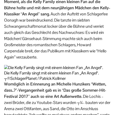
Moment, als die Kelly Family einen kleinen Fan auf die
Bühne holte und mit dem neunjährigen Mädchen den Kelly-
Klassiker “An Angel” sang.
Auch der Auftritt von Schlagerfee
Oonagh war beeindruckend. Die tanzte im siebten
Schwangerschaftmonat locker über die Bühne und verriet
auch gleich das Geschlecht des Nachwuchses: Es wird ein
Mädchen! Gänsehaut-Stimmung machte sich auch beim
Großmeister des romantischen Schlagers, Howard
Carpendale breit, der das Publikum mit Klassikern wie “Hello
Again” verzauberte.
Die Kelly Family singt mit einem kleinen Fan „An Angel“.
┬®SchlagerPlanet / Patrick Kollmer
Womöglich in Erinnerung an Michelle Hunzikers “Wetten,
dass..?”-Vergangenheit gab es in “Das große Sommer-Hit-
Festival 2017” auch so eine Art Außenwette.
Die Lochis –
zwei Brüder, die zu Youtube-Stars wurden ┬¼– bauten vor der
Arena zwei Ottifanten, aus Sand, die Otto im Anschluss
begutachtete. “Ich wollte es mal etwas anders machen”, sagte