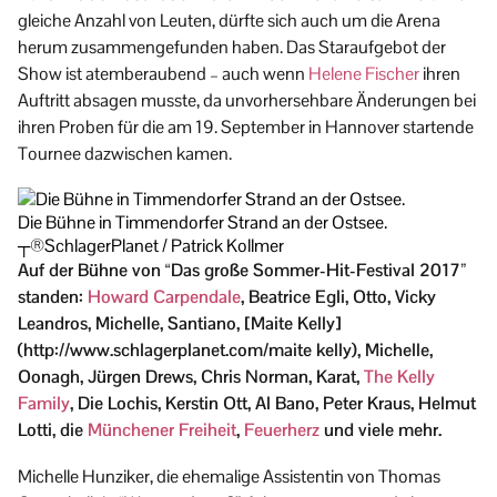
gleiche Anzahl von Leuten, dürfte sich auch um die Arena
herum zusammengefunden haben. Das Staraufgebot der
Show ist atemberaubend – auch wenn
Helene Fischer
ihren
Auftritt absagen musste, da unvorhersehbare Änderungen bei
ihren Proben für die am 19. September in Hannover startende
Tournee dazwischen kamen.
Die Bühne in Timmendorfer Strand an der Ostsee.
┬®SchlagerPlanet / Patrick Kollmer
Auf der Bühne von “Das große Sommer-Hit-Festival 2017”
standen:
Howard Carpendale
, Beatrice Egli, Otto, Vicky
Leandros, Michelle, Santiano, [Maite Kelly]
(http://www.schlagerplanet.com/maite kelly), Michelle,
Oonagh, Jürgen Drews, Chris Norman, Karat,
The Kelly
Family
, Die Lochis, Kerstin Ott, Al Bano, Peter Kraus, Helmut
Lotti, die
Münchener Freiheit
,
Feuerherz
und viele mehr.
Michelle Hunziker, die ehemalige Assistentin von Thomas