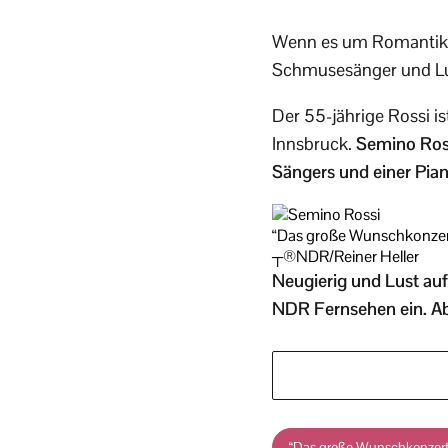
Wenn es um Romantik g
Schmusesänger und Lu
Der 55-jährige Rossi i
Innsbruck.
Semino Rossi
Sängers und einer Piani
“Das große Wunschkonzert
┬®NDR/Reiner Heller
Neugierig und Lust au
NDR Fernsehen ein. Ab
“Das große Wunschkonzert