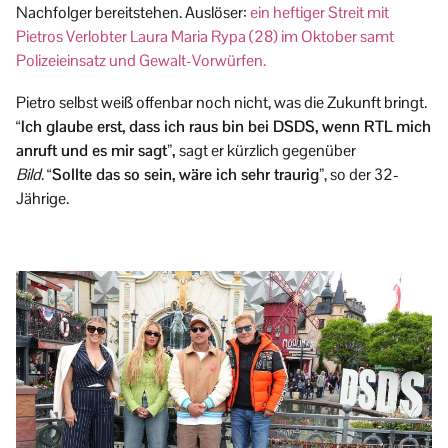
Nachfolger bereitstehen. Auslöser:
ein heftiger Streit mit
Pietros Verlobter Laura Maria Rypa (28) im Oktober samt
Polizeieinsatz und Gewalt-Vorwürfen.
Pietro selbst weiß offenbar noch nicht, was die Zukunft bringt.
“Ich glaube erst, dass ich raus bin bei DSDS, wenn RTL mich
anruft und es mir sagt”,
sagt er kürzlich gegenüber
Bild
.
“Sollte das so sein, wäre ich sehr traurig”
, so der 32-
Jährige.