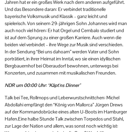
Jahren hat er ein großes Werk nach dem anderen aufgeführt.
Und das Besondere daran: Er verbindet traditionelle
bayerische Volksmusik und Klassik – ganz leicht und
spielerisch. Von seinem 29-jährigen Sohn Johannes wird man
auch noch viel hören: Er hat Orgel und Cembalo studiert und
ist auf dem Sprung zu einer großen Karriere. Auch wenn die
beiden viel verbindet – ihre Wege zur Musik sind verschieden.
In der Sendung “Bei uns dahoam” werden Vater und Sohn
porträtiert, in ihrer Heimat im Inntal, wo sie einen idyllischen
Bergbauernhof bei Oberaudorf bewohnen, unterwegs bei
Konzerten, und zusammen mit musikalischen Freunden.
NDR um 00:00 Uhr: “Käpt’ns Dinner”
Talk bei Tee, Rollmops und Leberwurstschnittchen: Michel
Abdollahi empfängt den “König von Mallorca” Jürgen Drews
auf der Kommandobrücke eines alten U-Boots im Hamburger
Hafen.Eine halbe Stunde Talk zwischen Torpedos und Stahl,
zur Lage der Nation und allem, was sonst noch wichtig ist: