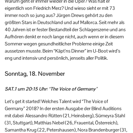
Warum geht er immer wieder in die Oper? Was hält er
eigentlich von Friedrich Merz? Und wieso sieht er mit 73
immer noch so jung aus? Jürgen Drews gehört zu den
größten Stars in Deutschland und auf Mallorca. Seit mehr als
40 Jahren ist er fester Bestandteil der Schlagerszene und ans
Aufhören denkt er noch lange nicht, auch wenn er in diesem
Sommer wegen gesundheitlicher Probleme einige Zeit
aussetzen musste. Beim “Käpt’ns Dinner” im U-Boot wird’s
eng und intensiv und persönlich, jenseits aller Politik.
Sonntag, 18. November
SAT.1 um 20:15 Uhr: “The Voice of Germany”
Let’s get it started! Welches Talent wird “The Voice of
Germany” 2018? In der ersten Ausgabe der Blind Auditions
mit dabei: Alessandro Rütten (21, Heinsberg), Sümeyra Stahl
(31, Stuttgart), Matthias Nebel (26, Frauental, Österreich),
Samantha Krug (22, Petershausen), Nora Brandenburger (31,