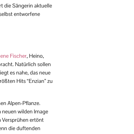
t die Sängerin aktuelle
 selbst entworfene
ene Fischer
, Heino,
acht. Natürlich sollen
egt es nahe, das neue
ößten Hits “Enzian” zu
nen Alpen-Pflanze.
m neuen wilden Image
m Versprühen ertönt
denn die duftenden