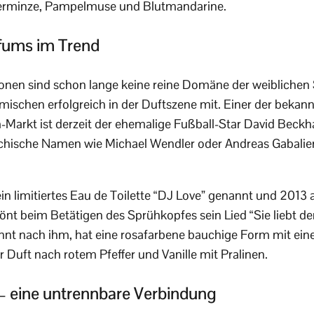
efferminze, Pampelmuse und Blutmandarine.
fums im Trend
onen sind schon lange keine reine Domäne der weiblichen
ischen erfolgreich in der Duftszene mit. Einer der bekan
m-Markt ist derzeit der ehemalige Fußball-Star David Bec
ichische Namen wie Michael Wendler oder Andreas Gabalier
in limitiertes Eau de Toilette “DJ Love” genannt und 2013 
tönt beim Betätigen des Sprühkopfes sein Lied “Sie liebt d
nnt nach ihm, hat eine rosafarbene bauchige Form mit einer
 Duft nach rotem Pfeffer und Vanille mit Pralinen.
 eine untrennbare Verbindung