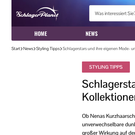
HOME
NEWS
Start
News
Styling Tipps
Schlagerstars und ihre eigenen Mode- u
STYLING TIPPS
Schlagerst
Kollektione
Ob Nenas Kurzhaarschnit
unverwechselbare dunk
großer Wirkung auf den