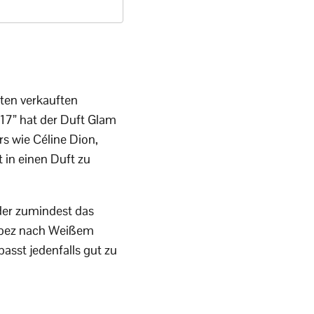
ten verkauften
017” hat der Duft Glam
s wie Céline Dion,
 in einen Duft zu
oder zumindest das
 Lopez nach Weißem
asst jedenfalls gut zu