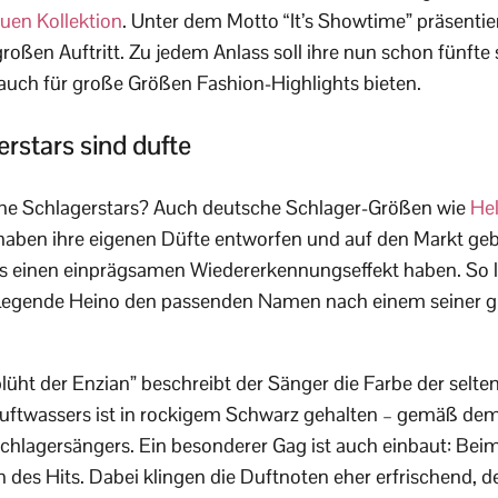
euen Kollektion
. Unter dem Motto “It’s Showtime” präsentier
roßen Auftritt. Zu jedem Anlass soll ihre nun schon fünfte
auch für große Größen Fashion-Highlights bieten.
rstars sind dufte
he Schlagerstars? Auch deutsche Schlager-Größen wie
Hel
aben ihre eigenen Düfte entworfen und auf den Markt gebr
 einen einprägsamen Wiedererkennungseffekt haben. So li
egende Heino den passenden Namen nach einem seiner gr
lüht der Enzian” beschreibt der Sänger die Farbe der selte
uftwassers ist in rockigem Schwarz gehalten – gemäß de
Schlagersängers. Ein besonderer Gag ist auch einbaut: Bei
on des Hits. Dabei klingen die Duftnoten eher erfrischend, 