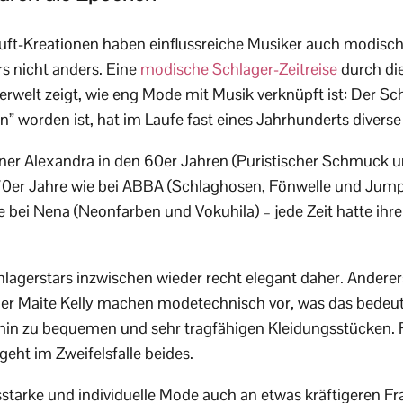
uft-Kreationen haben einflussreiche Musiker auch modisch
rs nicht anders. Eine
modische Schlager-Zeitreise
durch di
erwelt zeigt, wie eng Mode mit Musik verknüpft ist: Der Sch
 worden ist, hat im Laufe fast eines Jahrhunderts diverse S
ner Alexandra in den 60er Jahren (Puristischer Schmuck u
70er Jahre wie bei ABBA (Schlaghosen, Fönwelle und Jumps
 bei Nena (Neonfarben und Vokuhila) – jede Zeit hatte ih
gerstars inzwischen wieder recht elegant daher. Anderers
der Maite Kelly machen modetechnisch vor, was das bedeut
s hin zu bequemen und sehr tragfähigen Kleidungsstücken. 
ht im Zweifelsfalle beides.
starke und individuelle Mode auch an etwas kräftigeren Fr