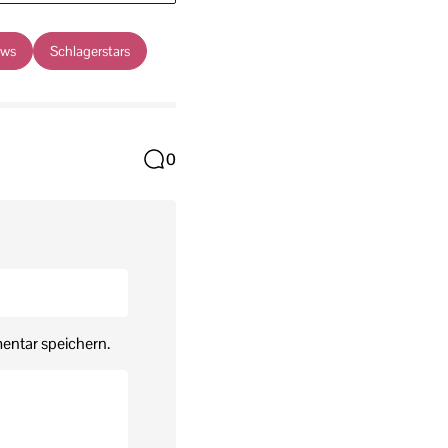
ews
Schlagerstars
0
entar speichern.