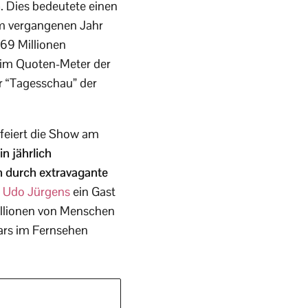
n
. Dies bedeutete einen
im vergangenen Jahr
,69 Millionen
 im Quoten-Meter der
r “Tagesschau” der
 feiert die Show am
n jährlich
ch durch extravagante
r
Udo Jürgens
ein Gast
illionen von Menschen
tars im Fernsehen