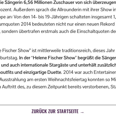
die Sängerin 6,56 Millionen Zuschauer von sich überzeuge
rozent. Außerdem sprach die Allrounderin mit ihrer Show 
ppe an: Von den 14- bis 19-Jährigen schalteten insgesamt 1
aumquoten 2014 bedeuteten nicht nur einen neuen Rekord
 sondern übertrafen erstmals auch die Einschaltquoten de
Fischer Show” ist mittlerweile traditionsreich, dieses Jahr
eburtstag.
In der “Helene Fischer Show” begrüßt die Sängeri
 und auch internationale Stargäste und unterhält zusätzli
utfits und einzigartige Duette
. 2014 war auch Entertaine
r Ausstrahlung am ersten Weihnachtsfeiertag konnten so M
n Auftritt des, zu diesem Zeitpunkt bereits verstorbenen, S
ZURÜCK ZUR STARTSEITE →