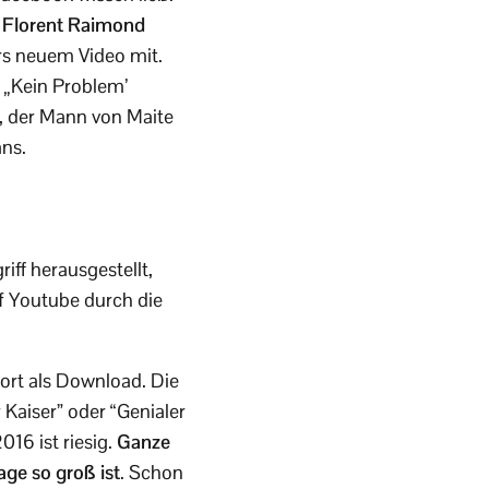
Florent Raimond
rs neuem Video mit.
 „Kein Problem’
, der Mann von Maite
ans.
iff herausgestellt,
f Youtube durch die
ort als Download. Die
 Kaiser” oder “Genialer
016 ist riesig.
Ganze
age so groß ist
. Schon