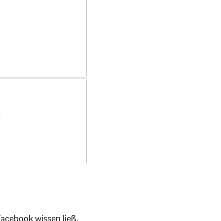
t
acebook wissen ließ.