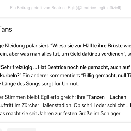
Ein Beitrag geteilt von Beatrice Egli (@beatrice_egli_offiziell)
Fans
e Kleidung polarisiert:
“Wieso sie zur Hälfte ihre Brüste w
ein, aber was man alles tut, um Geld dafür zu verdienen”,
s
“Sehr freizügig … Hat Beatrice noch nie gemacht, auch au
nkurbeln?”
Ein anderer kommentiert:
“Billig gemacht, null 
 Länge des Songs sorgt für Unmut.
r Stimmen bleibt Egli erfolgreich: Ihre
“Tanzen – Lachen 
Auftritt im Zürcher Hallenstadion. Ob schrill oder schlicht –
as macht sie seit Jahren zur festen Größe im Schlager.