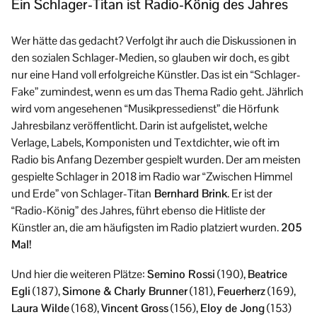
Ein Schlager-Titan ist Radio-König des Jahres
Wer hätte das gedacht? Verfolgt ihr auch die Diskussionen in
den sozialen Schlager-Medien, so glauben wir doch, es gibt
nur eine Hand voll erfolgreiche Künstler. Das ist ein “Schlager-
Fake” zumindest, wenn es um das Thema Radio geht. Jährlich
wird vom angesehenen “Musikpressedienst” die Hörfunk
Jahresbilanz veröffentlicht. Darin ist aufgelistet, welche
Verlage, Labels, Komponisten und Textdichter, wie oft im
Radio bis Anfang Dezember gespielt wurden. Der am meisten
gespielte Schlager in 2018 im Radio war “Zwischen Himmel
und Erde” von Schlager-Titan
Bernhard Brink
. Er ist der
“Radio-König” des Jahres, führt ebenso die Hitliste der
Künstler an, die am häufigsten im Radio platziert wurden.
205
Mal!
Und hier die weiteren Plätze:
Semino Rossi
(190),
Beatrice
Egli
(187),
Simone & Charly Brunner
(181),
Feuerherz
(169),
Laura Wilde
(168),
Vincent Gross
(156),
Eloy de Jong
(153)