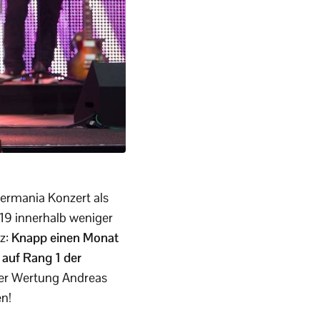
sermania Konzert als
019 innerhalb weniger
tz:
Knapp einen Monat
 auf Rang 1 der
eser Wertung Andreas
en!