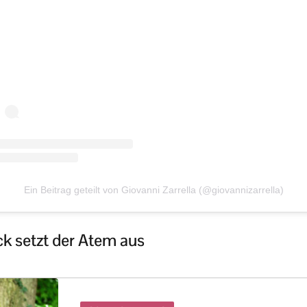
Ein Beitrag geteilt von Giovanni Zarrella (@giovannizarrella)
ck setzt der Atem aus