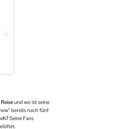
 Reise
und wo ist seine
how” bereits nach fünf
uch?
Seine Fans
lüftet.