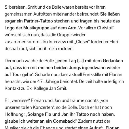
Silbereisen, Smit und de Bolle waren bereits vor ihren
gemeinsamen Auftritten miteinander befreundet.
Sie ließen
sogar ein Partner-Tattoo stechen und tragen bis heute das
Logo der Musikgruppe auf dem Arm.
Vor allem Christoff
wünscht sich nun, dass die Gruppe wieder
zusammenkommt. Im Interview mit „Closer“ fordert er Flori
deshalb auf, sich bei ihm zu melden.
Demnach wache de Bolle
„jeden Tag […] mit dem Gedanken
auf, dass ich mit meinen beiden Jungs irgendwann wieder
auf Tour gehe“
. Schade nur, dass aktuell Funkstille mit Florian
herrscht, wie der 47-Jährige berichtet. Derzeit halte er lediglich
Kontakt zu Ex-Kollege Jan Smit.
Er „vermisse“ Florian und Jan und träume nachts „von
unseren tollen Konzerten“, so de Bolle. Doch er hat noch
Hoffnung:
„Solange Flo und Jan ihr Tattoo noch haben,
glaube ich weiter an ein Comeback!“
Zudem nutzt der
Musiker gleich die Chance und startet einen Aufruf:
„Florian,