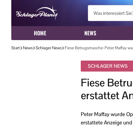
HOME
NEWS
Start
News
Schlager News
Fiese Betrugsmasche: Peter Maffay war
SCHLAGER NEWS
Fiese Betr
erstattet A
Peter Maffay wurde O
erstattete Anzeige und