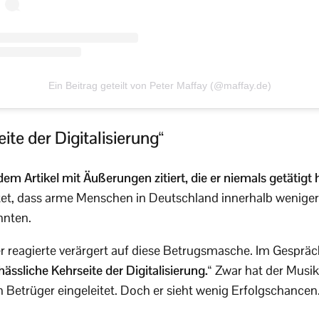
Ein Beitrag geteilt von Peter Maffay (@maffay.de)
ite der Digitalisierung“
em Artikel mit Äußerungen zitiert, die er niemals getätigt 
tet, dass arme Menschen in Deutschland innerhalb wenige
nnten.
r reagierte verärgert auf diese Betrugsmasche. Im Gespräc
hässliche Kehrseite der Digitalisierung.“
Zwar hat der Musike
Betrüger eingeleitet. Doch er sieht wenig Erfolgschancen