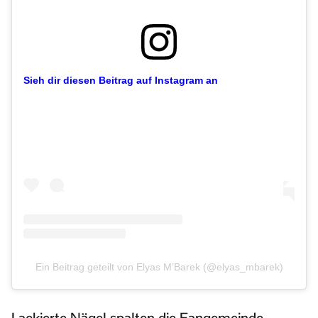
Sieh dir diesen Beitrag auf Instagram an
Ein Beitrag geteilt von Elyas M’Barek (@elyas_mbarek)
Lackierte Nägel spalten die Fangemeinde