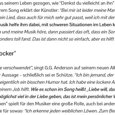
s seinem Leben gezogen, wie “Denkst du vielleicht an ihn”
terem Song erklärt der Künstler:
“Bei mir ist leider meine Ma
ein Lied, dass auch für mich sehr gut passt, weil ich mit de
usik helfe ihm dabei, mit schweren Situationen im Leben 
n und meine Musik höre, dann passiert das oft, dass ein Son
rs toll fand. Das ist dann nicht so einfach, aber es hilft
locker”
sie verschwendet”
, singt G.G. Anderson auf seinem neuen A
r Aussage – schließlich sei er Schütze.
“Ich bin jemand, der 
gentlich ein bisschen Humor hat. Ich habe eine lockere Ar
einem Job hilft.
Wie es schon im Song heißt „Liebe will, da
glichst viel in der Liebe geben, das ist mein persönlicher
n” spielt für den Musiker eine große Rolle, auch bei and
e für sowas:
“Ich erkenne jeden weiblichen Löwen. Zum Bei