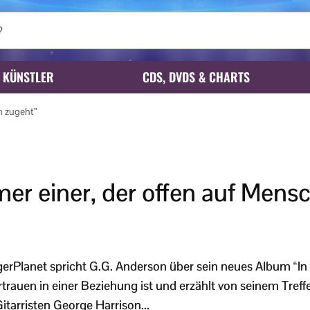
KÜNSTLER
CDS, DVDS & CHARTS
n zugeht”
mer einer, der offen auf Mens
gerPlanet spricht G.G. Anderson über sein neues Album “I
rtrauen in einer Beziehung ist und erzählt von seinem Tref
itarristen George Harrison...