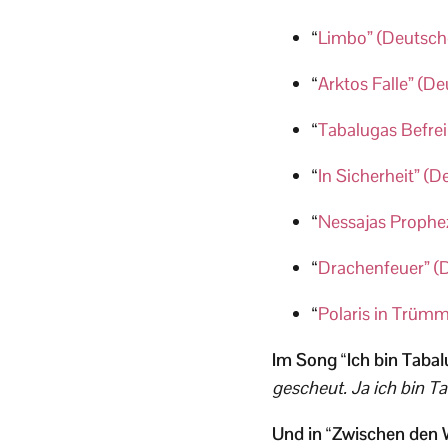
“
Limbo” (Deutsch
“
Arktos Falle” (D
“
Tabalugas Befrei
“
In Sicherheit” (
“
Nessajas Prophe
“
Drachenfeuer” (
“
Polaris in Trümm
Im Song “Ich bin Tabalu
gescheut. Ja ich bin T
Und in “Zwischen den