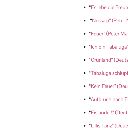
“
Es lebe die Freun
“
Nessaja” (Peter 
“
Feuer” (Peter Ma
“
Ich bin Tabaluga”
“
Grünland” (Deut
“
Tabaluga schlüpf
“
Kein Feuer” (Deu
“
Aufbruch nach Ei
“
Eisländer!” (Deu
“
Lillis Tanz” (De