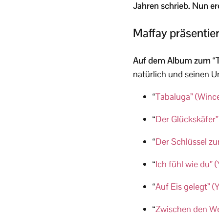
Jahren schrieb. Nun ero
Maffay präsentier
Auf dem Album zum “Ta
natürlich und seinen Un
“
Tabaluga” (Winc
“
Der Glückskäfer”
“
Der Schlüssel zu
“
Ich fühl wie du”
“
Auf Eis gelegt” (
“
Zwischen den Wel