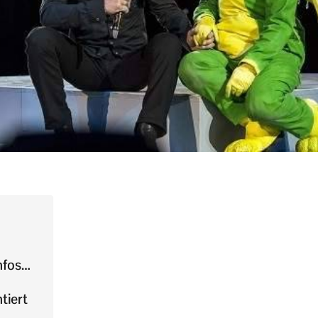
nfos…
tiert