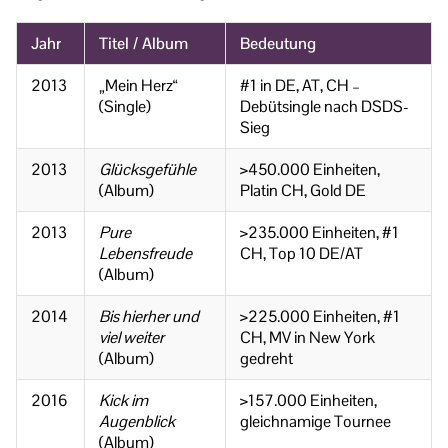
Jahr
Titel / Album
Bedeutung
2013
„Mein Herz“
#1 in DE, AT, CH –
(Single)
Debütsingle nach DSDS-
Sieg
2013
Glücksgefühle
>450.000 Einheiten,
(Album)
Platin CH, Gold DE
2013
Pure
>235.000 Einheiten, #1
Lebensfreude
CH, Top 10 DE/AT
(Album)
2014
Bis hierher und
>225.000 Einheiten, #1
viel weiter
CH, MV in New York
(Album)
gedreht
2016
Kick im
>157.000 Einheiten,
Augenblick
gleichnamige Tournee
(Album)