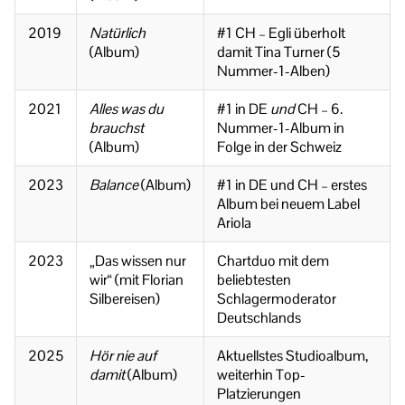
2019
Natürlich
#1 CH – Egli überholt
(Album)
damit Tina Turner (5
Nummer-1-Alben)
2021
Alles was du
#1 in DE
und
CH – 6.
brauchst
Nummer-1-Album in
(Album)
Folge in der Schweiz
2023
Balance
(Album)
#1 in DE und CH – erstes
Album bei neuem Label
Ariola
2023
„Das wissen nur
Chartduo mit dem
wir“ (mit Florian
beliebtesten
Silbereisen)
Schlagermoderator
Deutschlands
2025
Hör nie auf
Aktuellstes Studioalbum,
damit
(Album)
weiterhin Top-
Platzierungen