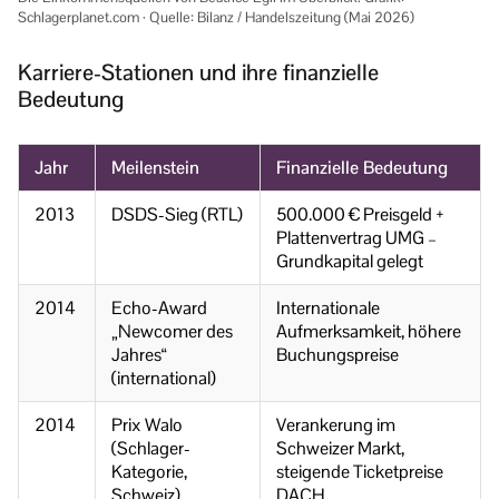
Schlagerplanet.com · Quelle: Bilanz / Handelszeitung (Mai 2026)
Karriere-Stationen und ihre finanzielle
Bedeutung
Jahr
Meilenstein
Finanzielle Bedeutung
2013
DSDS-Sieg (RTL)
500.000 € Preisgeld +
Plattenvertrag UMG –
Grundkapital gelegt
2014
Echo-Award
Internationale
„Newcomer des
Aufmerksamkeit, höhere
Jahres“
Buchungspreise
(international)
2014
Prix Walo
Verankerung im
(Schlager-
Schweizer Markt,
Kategorie,
steigende Ticketpreise
Schweiz)
DACH