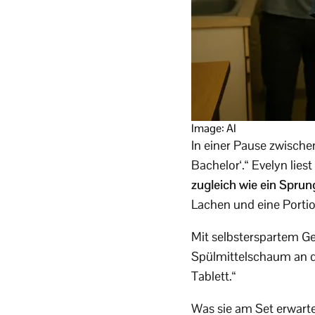
Image: AI
In einer Pause zwischen
Bachelor‘.“ Evelyn liest
zugleich wie ein Sprun
Lachen und eine Porti
Mit selbst­erspartem G
Spül­mittel­schaum an 
Tablett.“
Was sie am Set erwartet