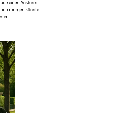
erade einen Ansturm
 schon morgen könnte
erfen …