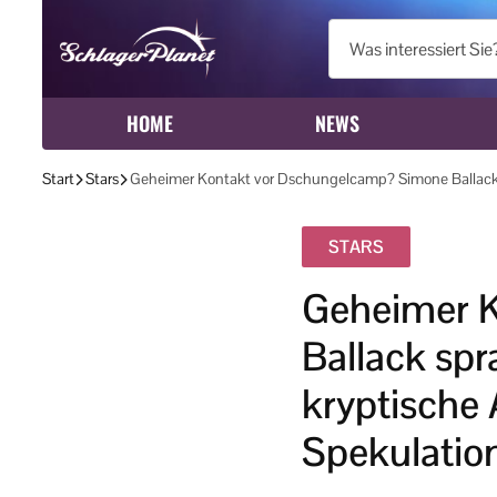
HOME
NEWS
Start
Stars
Geheimer Kontakt vor Dschungelcamp? Simone Ballack sp
STARS
Geheimer 
Ballack spr
kryptische 
Spekulatio