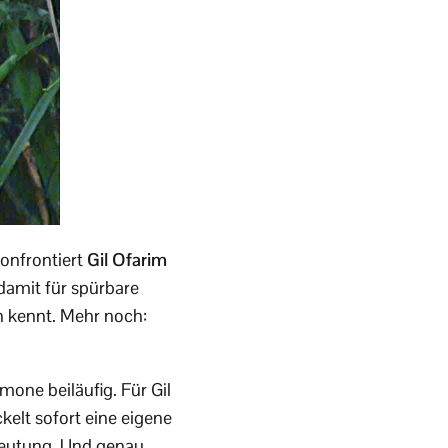
onfrontiert
Gil Ofarim
damit für spürbare
n kennt. Mehr noch:
Simone beiläufig. Für Gil
elt sofort eine eigene
eutung. Und genau