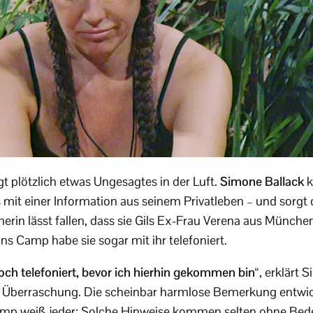
 plötzlich etwas Ungesagtes in der Luft.
Simone Ballack
k
mit einer Information aus seinem Privatleben – und sorgt 
rin lässt fallen, dass sie Gils Ex-Frau Verena aus Münche
ns Camp habe sie sogar mit ihr telefoniert.
och telefoniert, bevor ich hierhin gekommen bin“
, erklärt 
r Überraschung. Die scheinbar harmlose Bemerkung entwick
mp weiß jeder: Solche Hinweise kommen selten ohne Bed