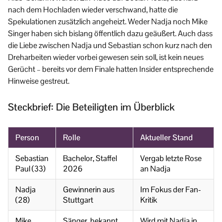
nach dem Hochladen wieder verschwand, hatte die
Spekulationen zusätzlich angeheizt. Weder Nadja noch Mike
Singer haben sich bislang öffentlich dazu geäußert. Auch dass
die Liebe zwischen Nadja und Sebastian schon kurz nach den
Dreharbeiten wieder vorbei gewesen sein soll, ist kein neues
Gerücht – bereits vor dem Finale hatten Insider entsprechende
Hinweise gestreut.
Steckbrief: Die Beteiligten im Überblick
Person
Rolle
Aktueller Stand
Sebastian
Bachelor, Staffel
Vergab letzte Rose
Paul (33)
2026
an Nadja
Nadja
Gewinnerin aus
Im Fokus der Fan-
(28)
Stuttgart
Kritik
Mike
Sänger, bekannt
Wird mit Nadja in