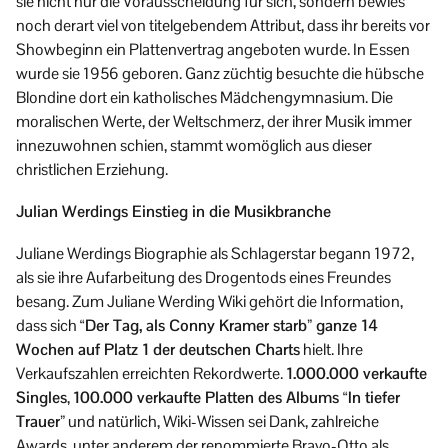
sie nicht nur die Vorausscheidung für sich, sondern bewies
noch derart viel von titelgebendem Attribut, dass ihr bereits vor
Showbeginn ein Plattenvertrag angeboten wurde. In Essen
wurde sie 1956 geboren. Ganz züchtig besuchte die hübsche
Blondine dort ein katholisches Mädchengymnasium. Die
moralischen Werte, der Weltschmerz, der ihrer Musik immer
innezuwohnen schien, stammt womöglich aus dieser
christlichen Erziehung.
Julian Werdings Einstieg in die Musikbranche
Juliane Werdings Biographie als Schlagerstar begann 1972,
als sie ihre Aufarbeitung des Drogentods eines Freundes
besang. Zum Juliane Werding Wiki gehört die Information,
dass sich
“Der Tag, als Conny Kramer starb” ganze 14
Wochen auf Platz 1 der deutschen Charts
hielt. Ihre
Verkaufszahlen erreichten Rekordwerte.
1.000.000 verkaufte
Singles
,
100.000 verkaufte Platten des Albums “In tiefer
Trauer”
und natürlich, Wiki-Wissen sei Dank, zahlreiche
Awards, unter anderem der renommierte Bravo-Otto als